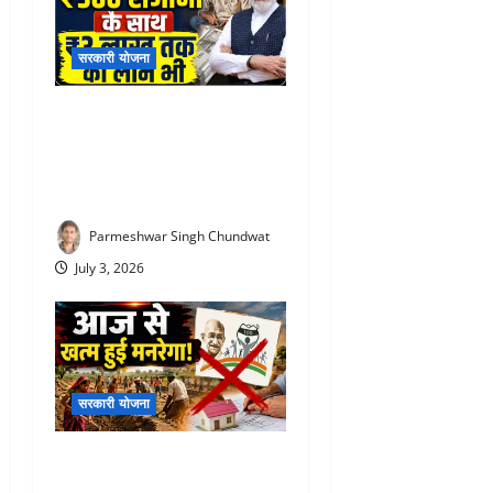
सरकारी योजना
PM Vishwakarma Yojana :
रोज ₹500 दे रही सरकार! जानिए
किसे और कितने दिनों तक मिलेगा
स्टाइपेंड
Parmeshwar Singh Chundwat
July 3, 2026
सरकारी योजना
VBG Ramji Scheme 2026 :
आज से खत्म हुई मनरेगा! अब पूरे