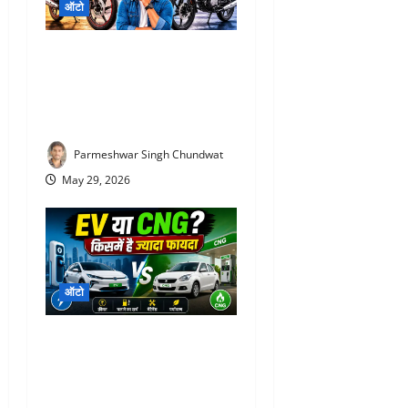
ऑटो
Hero Super Splendor XTEC
2.0 Review : शाइन या सुपर
स्प्लेंडर, कौन दिलाएगी ज्यादा
माइलेज और कम खर्च?
Parmeshwar Singh Chundwat
May 29, 2026
ऑटो
CNG vs EV : कौन है ज्यादा
फायदेमंद? जानिए माइलेज, खर्च
और भविष्य के हिसाब से कौन-सी