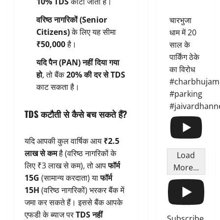
10% TDS
काटा जाता है।
वरिष्ठ नागरिकों (Senior
चारभुजा
Citizens)
के लिए यह सीमा
धाम में 20
₹50,000
है।
साल के
पार्किंग ठेके
यदि पैन (PAN) नहीं दिया गया
का विरोध
हो
, तो बैंक
20% की दर से TDS
#charbhujam
काट सकता है।
#parking
#jaivardhann
TDS कटौती से कैसे बच सकते हैं?
यदि आपकी कुल वार्षिक आय
₹2.5
लाख से कम
है (वरिष्ठ नागरिकों के
Load
लिए ₹3 लाख से कम), तो आप
फॉर्म
More...
15G
(सामान्य करदाता) या
फॉर्म
15H
(वरिष्ठ नागरिकों) भरकर बैंक में
जमा कर सकते हैं। इससे बैंक आपके
एफडी के ब्याज पर
TDS नहीं
Subscribe