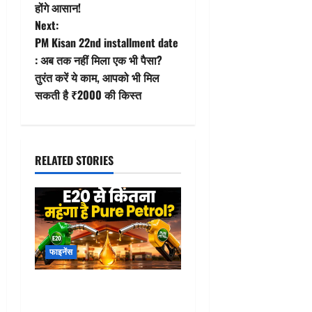
s
होंगे आसान!
t
Next:
PM Kisan 22nd installment date
n
: अब तक नहीं मिला एक भी पैसा?
तुरंत करें ये काम, आपको भी मिल
a
सकती है ₹2000 की किस्त
v
i
RELATED STORIES
g
a
t
फाइनेंस
i
o
Pure Petrol Price : E20
पेट्रोल छोड़कर प्योर पेट्रोल