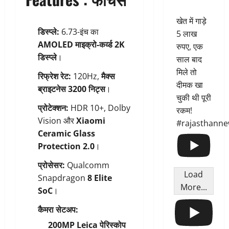
खेत में गाड़े
डिस्प्ले:
6.73-इंच का
5 लाख
AMOLED माइक्रो-कर्व्ड 2K
रुपए, एक
डिस्प्ले
।
साल बाद
मिले तो
रिफ्रेश रेट:
120Hz,
मैक्स
दीमक खा
ब्राइटनेस 3200 निट्स
।
चुकी थी पूरी
प्रोटेक्शन:
HDR 10+, Dolby
रकम!
Vision और
Xiaomi
#rajasthann
Ceramic Glass
Protection 2.0
।
प्रोसेसर:
Qualcomm
Load
Snapdragon
8 Elite
More...
SoC
।
कैमरा सेटअप:
200MP Leica पेरिस्कोप