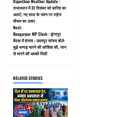
Rajasthan Weather Update :
o
राजस्थान में 31 दिसंबर को बारिश का
अलर्ट, नए साल के जश्न पर पड़ेगा
s
मौसम का असर
t
Next:
Dungarpur MP Clash : डूंगरपुर
n
बैठक में हंगामा : उदयपुर सांसद बोले-
मुझे थप्पड़ मारने की कोशिश की, जान
a
से मारने की धमकी मिली
v
i
RELATED STORIES
g
a
t
समाचार