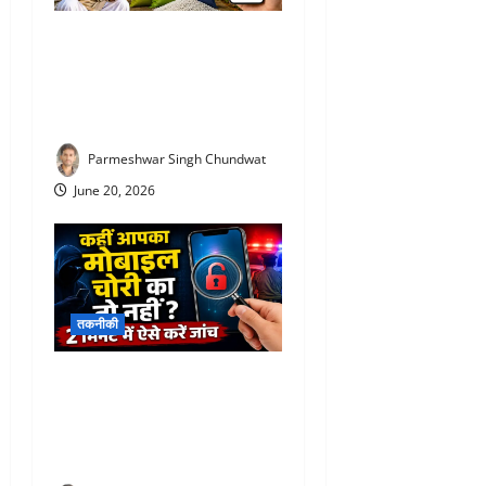
Fertilizer Booking app : अब
लाइन में लगने की जरूरत नहीं!
घर बैठे बुक करें खाद, 24 घंटे बाद
मिलेगा उर्वरक
Parmeshwar Singh Chundwat
June 20, 2026
तकनीकी
Kym mobile verification
online : सस्ते मोबाइल के चक्कर
में न पड़ें, राजस्थान पुलिस ने जारी
की बड़ी चेतावनी