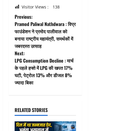
Visitor Views :
138
P
Previous:
Pramod Paliwal Nathdwara : विप्र
o
फाउंडेशन ने प्रमोद पालीवाल को
बनाया राष्ट्रीय महामंत्री, समर्थकों में
s
जबरदस्त उत्साह
t
Next:
LPG Consumption Decline : मार्च
n
के पहले हफ्ते में LPG की खपत 17%
घटी, पेट्रोल 13% और डीजल 8%
a
ज्यादा बिका
v
i
RELATED STORIES
g
a