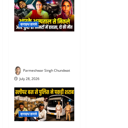
क्राइम/हादसे
Rajsamand Road Accident :
देवरानी को RK अस्पताल में भर्ती
कराकर लौट रही जेठानी और
आशा सहयोगिनी की दर्दनाक मौत
Parmeshwar Singh Chundwat
July 28, 2026
क्राइम/हादसे