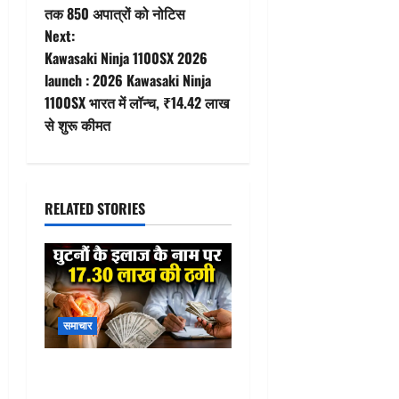
s
तक 850 अपात्रों को नोटिस
t
Next:
Kawasaki Ninja 1100SX 2026
n
launch : 2026 Kawasaki Ninja
1100SX भारत में लॉन्च, ₹14.42 लाख
a
से शुरू कीमत
v
i
RELATED STORIES
g
a
t
समाचार
i
o
Rajsamand fake doctor
fraud case : घुटनों के इलाज के