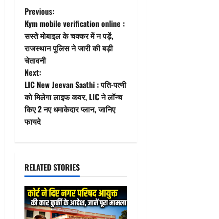
P
Previous:
Kym mobile verification online :
o
सस्ते मोबाइल के चक्कर में न पड़ें,
राजस्थान पुलिस ने जारी की बड़ी
s
चेतावनी
t
Next:
LIC New Jeevan Saathi : पति-पत्नी
n
को मिलेगा लाइफ कवर, LIC ने लॉन्च
किए 2 नए धमाकेदार प्लान, जानिए
a
फायदे
v
i
RELATED STORIES
g
a