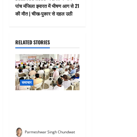
n
पांच मंजिला इमारत में भीषण आग से 21
की मौत | चीख-पुकार से दहल उठी
a
v
i
RELATED STORIES
g
a
t
समाचार
i
Rajsamand Congress : आने
o
वाले पंचायती राज एवं नगर निकाय
चुनावों को लेकर कांग्रेस की
n
रणनीतिक बैठक संपन्न
Parmeshwar Singh Chundwat