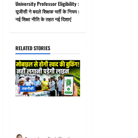
University Professor Eligibility :
n
यूजीसी ने बदले शिक्षक भर्ती के नियम :
नई शिक्षा नीति के तहत नई दिशाएं
a
v
i
RELATED STORIES
g
a
t
तकनीकी
i
Fertilizer Sales Application
o
System : राजसमंद से हुई नई
शुरुआत! अब किसानों को खाद के
n
लिए नहीं लगानी पड़ेगी लाइन