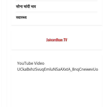
सोना चांदी भाव
स्वास्थ्य
Jaivardhan TV
YouTube Video
UCkaBxhzSvuqEmluN5aAXxtA_8nqCnewevUo