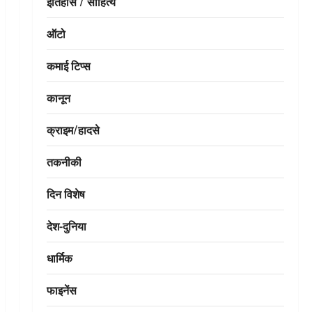
इतिहास / साहित्य
ऑटो
कमाई टिप्स
कानून
क्राइम/हादसे
तकनीकी
दिन विशेष
देश-दुनिया
धार्मिक
फाइनेंस