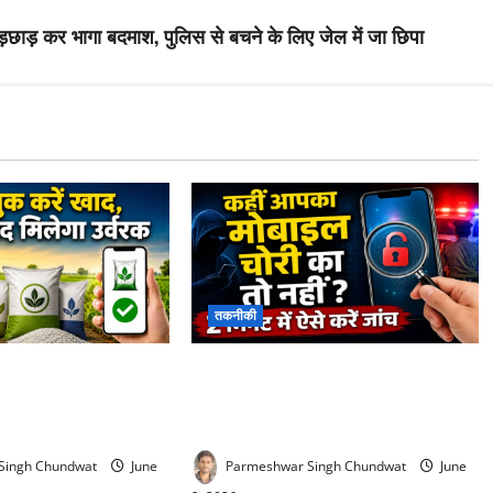
़छाड़ कर भागा बदमाश, पुलिस से बचने के लिए जेल में जा छिपा
तकनीकी
ing app : अब लाइन में
Kym mobile verification online :
ीं! घर बैठे बुक करें
सस्ते मोबाइल के चक्कर में न पड़ें,
 मिलेगा उर्वरक
राजस्थान पुलिस ने जारी की बड़ी चेतावनी
Singh Chundwat
June
Parmeshwar Singh Chundwat
June