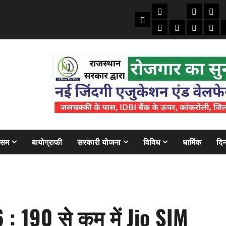
तकनीकी
क्राइम/हाद
फाइने
Home
ऑटो
मोबाइल
अजब गज
बैंक
ौसम
बायोग्राफी
सरकारी योजना
विविध
धार्मिक
दिन
: 190 से कम में Jio SIM