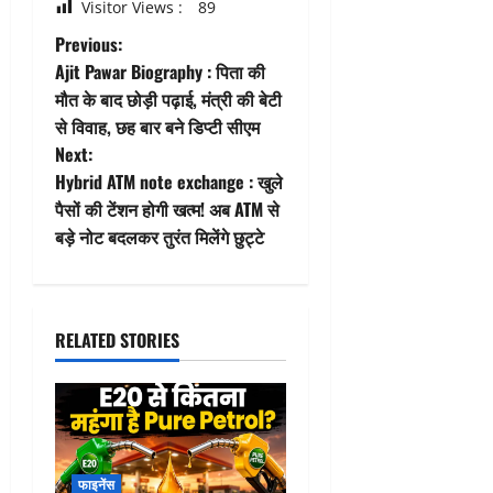
Visitor Views :
89
P
Previous:
Ajit Pawar Biography : पिता की
o
मौत के बाद छोड़ी पढ़ाई, मंत्री की बेटी
से विवाह, छह बार बने डिप्टी सीएम
s
Next:
t
Hybrid ATM note exchange : खुले
पैसों की टेंशन होगी खत्म! अब ATM से
n
बड़े नोट बदलकर तुरंत मिलेंगे छुट्टे
a
v
RELATED STORIES
i
g
a
फाइनेंस