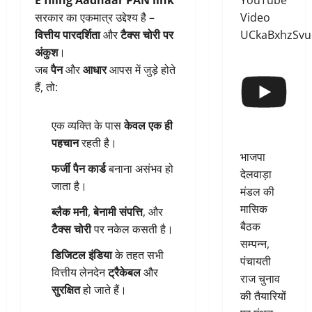
YouTube
E filing Aadhaar PAN link
Video
सरकार का एकमात्र उद्देश्य है –
UCkaBxhzSv
वित्तीय पारदर्शिता
और
टैक्स चोरी पर
अंकुश
।
जब
पैन
और
आधार
आपस में जुड़े होते
हैं, तो:
एक व्यक्ति के पास
केवल एक ही
पहचान
रहती है।
भाजपा
फर्जी पैन कार्ड
बनाना असंभव हो
देलवाड़ा
जाता है।
मंडल की
मासिक
ब्लैक मनी
,
बेनामी संपत्ति
, और
बैठक
टैक्स चोरी
पर नकेल कसती है।
सम्पन्न,
डिजिटल इंडिया
के तहत सभी
पंचायती
वित्तीय लेनदेन
ट्रैकेबल
और
राज चुनाव
सुरक्षित
हो जाते हैं।
की तैयारियों