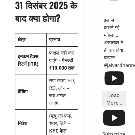
31 दिसंबर 2025 के
बाद क्या होगा?
इलाज
कराने गई
महिला...
क्षेत्र
प्रभाव
अस्पताल ने
ही कर दिया
फाइल नहीं कर
इनकम टैक्स
घायल!
पाएंगे –
पेनल्टी
रिटर्न (ITR)
#jaivardhann
₹10,000 तक
नया खाता, FD,
RD, लोन –
बैंकिंग
Load
सब अटक
More...
जाएंगे
म्यूचुअल फंड,
निवेश
शेयर, SIP –
KYC फेल
Subscribe