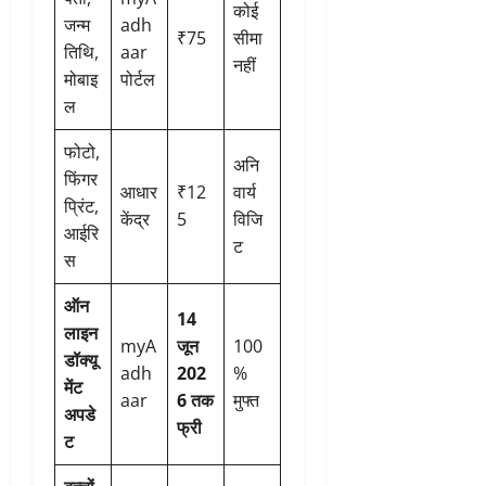
कोई
जन्म
adh
₹75
सीमा
तिथि,
aar
नहीं
मोबाइ
पोर्टल
ल
फोटो,
अनि
फिंगर
आधार
₹12
वार्य
प्रिंट,
केंद्र
5
विजि
आईरि
ट
स
ऑन
14
लाइन
myA
जून
100
डॉक्यू
adh
202
%
मेंट
aar
6 तक
मुफ्त
अपडे
फ्री
ट