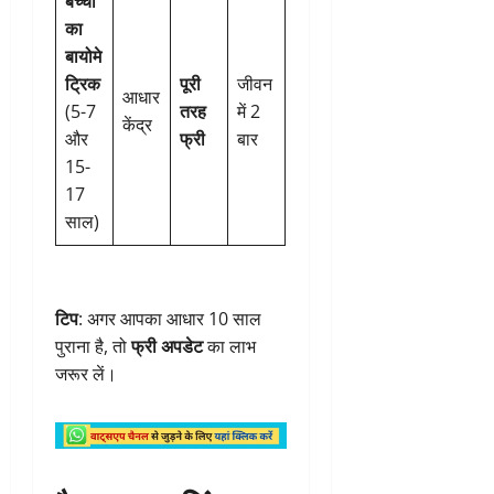
बच्चों
का
बायोमे
ट्रिक
पूरी
जीवन
आधार
(5-7
तरह
में 2
केंद्र
और
फ्री
बार
15-
17
साल)
टिप
: अगर आपका आधार 10 साल
पुराना है, तो
फ्री अपडेट
का लाभ
जरूर लें।