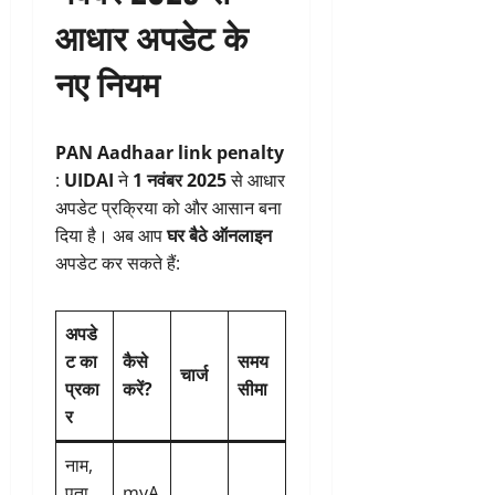
आधार अपडेट के
नए नियम
PAN Aadhaar link penalty
:
UIDAI
ने
1 नवंबर 2025
से आधार
अपडेट प्रक्रिया को और आसान बना
दिया है। अब आप
घर बैठे ऑनलाइन
अपडेट कर सकते हैं:
अपडे
ट का
कैसे
समय
चार्ज
प्रका
करें?
सीमा
र
नाम,
पता,
myA