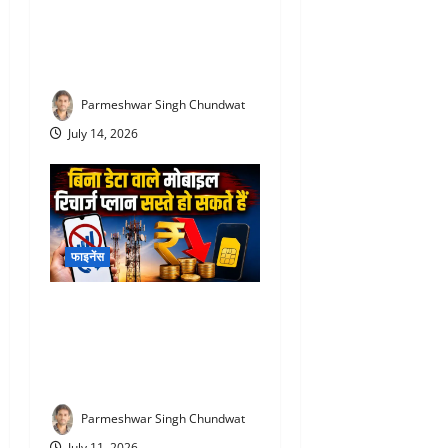
E20 Petrol News : E20 पेट्रोल
पर आया चौंकाने वाला सर्वे! NDA
समर्थकों ने भी जताई नाराजगी
Parmeshwar Singh Chundwat
July 14, 2026
फाइनेंस
TRAI New Recharge Rules
2026 : ₹300 का रिचार्ज अब
₹100 में? TRAI के नए प्रस्ताव
से मिलेगी राहत
Parmeshwar Singh Chundwat
July 11, 2026