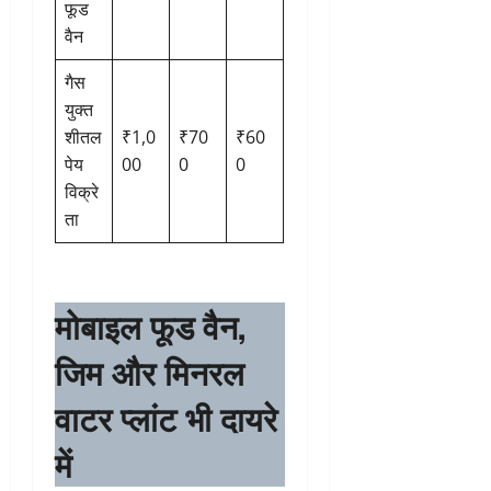
फूड
वैन
गैस
युक्त
शीतल
₹1,0
₹70
₹60
पेय
00
0
0
विक्रे
ता
मोबाइल फूड वैन,
जिम और मिनरल
वाटर प्लांट भी दायरे
में