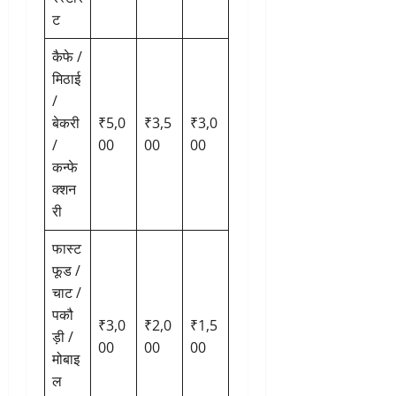
ट
कैफे /
मिठाई
/
बेकरी
₹5,0
₹3,5
₹3,0
/
00
00
00
कन्फे
क्शन
री
फास्ट
फूड /
चाट /
पकौ
₹3,0
₹2,0
₹1,5
ड़ी /
00
00
00
मोबाइ
ल