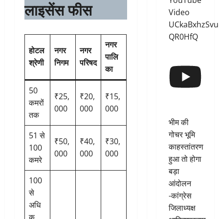
YouTube
लाइसेंस फीस
Video
UCkaBxhzSvu
QR0HfQ
नगर
होटल
नगर
नगर
पालि
श्रेणी
निगम
परिषद
का
50
₹25,
₹20,
₹15,
कमरों
000
000
000
तक
भीम की
गोचर भूमि
51 से
₹50,
₹40,
₹30,
काहस्तांतरण
100
000
000
000
हुआ तो होगा
कमरे
बड़ा
100
आंदोलन
से
-कांग्रेस
अधि
जिलाध्यक्ष
क