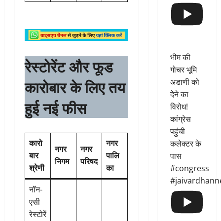
भीम की
रेस्टोरेंट और फूड
गोचर भूमि
कारोबार के लिए तय
अडाणी को
देने का
हुई नई फीस
विरोध!
कांग्रेस
पहुंची
कारो
नगर
कलेक्टर के
नगर
नगर
बार
पालि
पास
निगम
परिषद
श्रेणी
का
#congress
#jaivardhann
नॉन-
एसी
रेस्टोरें