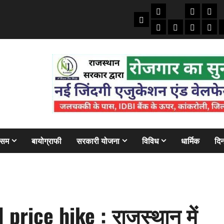
तकनीकी
क्राइम/हाद
फाइने
Home
ऑटो
मोबाइल
अजब गज
बैंक
ौसम
बायोग्राफी
सरकारी योजना
विविध
धार्मिक
दिन
price hike : राजस्थान में