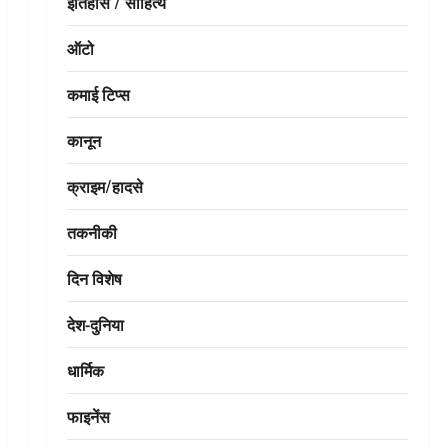
इतिहास / साहित्य
ऑटो
कमाई टिप्स
कानून
क्राइम/हादसे
तकनीकी
दिन विशेष
देश-दुनिया
धार्मिक
फाइनेंस