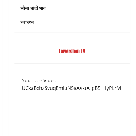
सोना चांदी भाव
स्वास्थ्य
Jaivardhan TV
YouTube Video
UCkaBxhzSvuqEmluN5aAXxtA_pB5i_1yPLrM