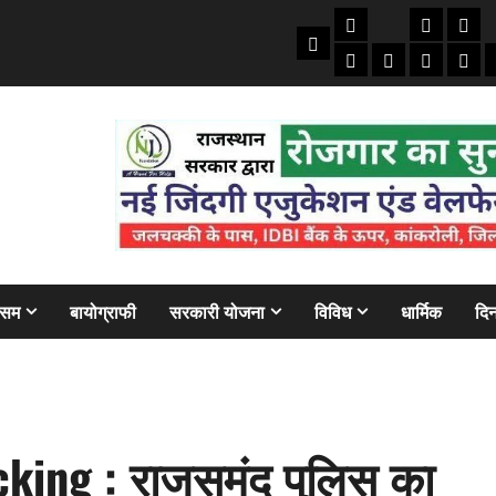
तकनीकी
क्राइम/हाद
फाइने
Home
ऑटो
मोबाइल
अजब गज
बैंक
ौसम
बायोग्राफी
सरकारी योजना
विविध
धार्मिक
दिन
king : राजसमंद पुलिस का