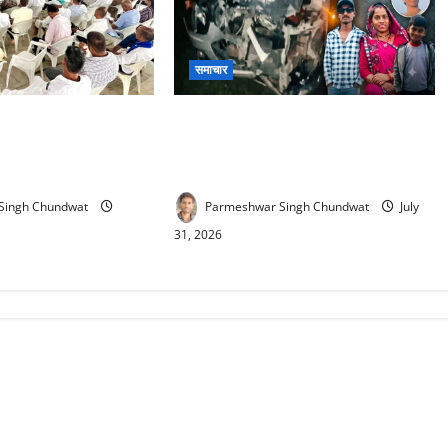
समाचार
gress : आने वाले
Udaipur Road Accident : उदयपुर में
 नगर निकाय चुनावों को
दर्दनाक सड़क हादसा : राजसमंद के एक
ी रणनीतिक बैठक संपन्न
परिवार की मौत, 1 गंभीर घायल
Singh Chundwat
Parmeshwar Singh Chundwat
July
31, 2026