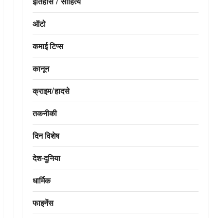
इतिहास / साहित्य
ऑटो
कमाई टिप्स
कानून
क्राइम/हादसे
तकनीकी
दिन विशेष
देश-दुनिया
धार्मिक
फाइनेंस