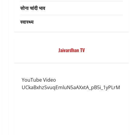
सोना चांदी भाव
स्वास्थ्य
Jaivardhan TV
YouTube Video
UCkaBxhzSvuqEmluN5aAXxtA_pB5i_1yPLrM