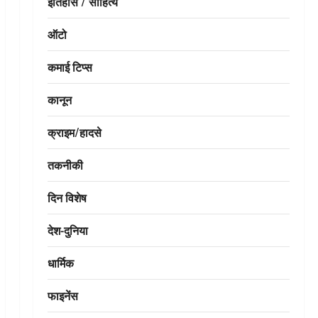
इतिहास / साहित्य
ऑटो
कमाई टिप्स
कानून
क्राइम/हादसे
तकनीकी
दिन विशेष
देश-दुनिया
धार्मिक
फाइनेंस