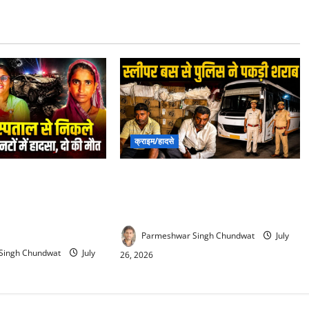
क्राइम/हादसे
 Accident : देवरानी
Liquor Smuggling in rajsamand :
ें भर्ती कराकर लौट रही
स्लीपर बस के सीक्रेट बॉक्स में छिपा
सहयोगिनी की दर्दनाक
शराब तस्करी, पुलिस ने पकड़ा जखीरा
Parmeshwar Singh Chundwat
July
Singh Chundwat
July
26, 2026