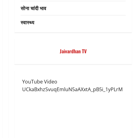
सोना चांदी भाव
स्वास्थ्य
Jaivardhan TV
YouTube Video
UCkaBxhzSvuqEmluN5aAXxtA_pB5i_1yPLrM