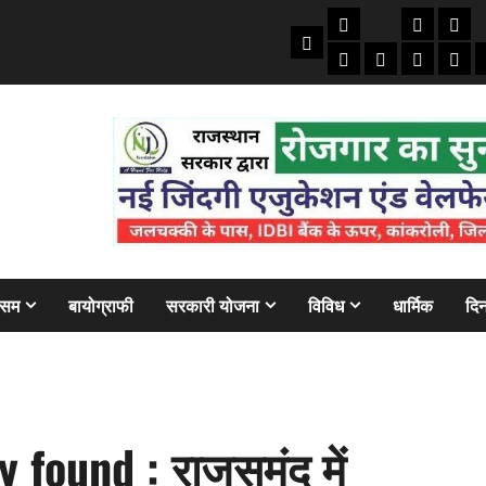
तकनीकी
क्राइम/हाद
फाइने
Home
ऑटो
मोबाइल
अजब गज
बैंक
ौसम
बायोग्राफी
सरकारी योजना
विविध
धार्मिक
दिन
found : राजसमंद में