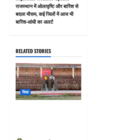
t
राजस्थान में ओलावृष्टि और बारिश से
n
बदला मौसम, कई जिलों में आज भी
बारिश-आंधी का अलर्ट
a
v
i
RELATED STORIES
g
a
t
शिक्षा
i
Jodhpur NCC Camp :
o
विद्यावाड़ी की छात्राओं का
शानदार प्रदर्शन, NCC कैंप से
n
जीते 44 पदक