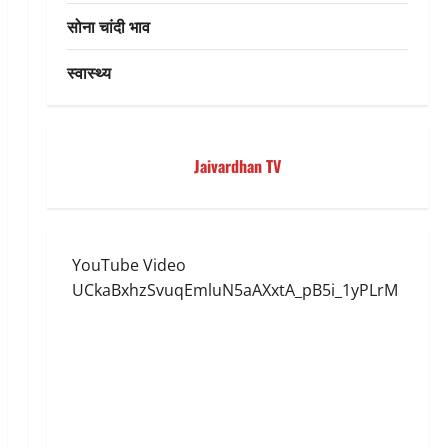
सोना चांदी भाव
स्वास्थ्य
Jaivardhan TV
YouTube Video
UCkaBxhzSvuqEmluN5aAXxtA_pB5i_1yPLrM