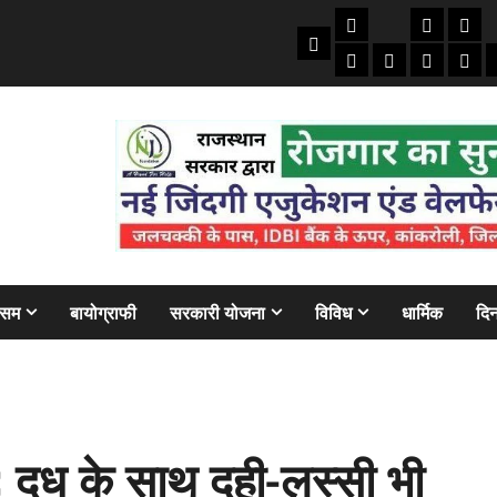
तकनीकी
क्राइम/हाद
फाइने
Home
ऑटो
मोबाइल
अजब गज
बैंक
ौसम
बायोग्राफी
सरकारी योजना
विविध
धार्मिक
दिन
 दूध के साथ दही-लस्सी भी