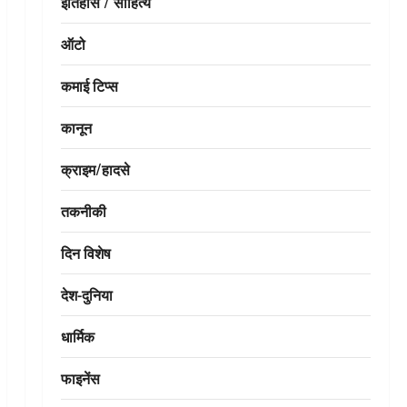
इतिहास / साहित्य
ऑटो
कमाई टिप्स
कानून
क्राइम/हादसे
तकनीकी
दिन विशेष
देश-दुनिया
धार्मिक
फाइनेंस