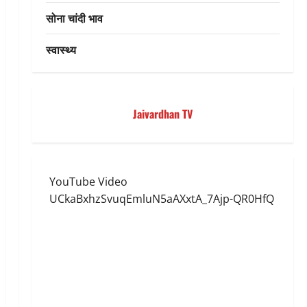
सोना चांदी भाव
स्वास्थ्य
Jaivardhan TV
YouTube Video
UCkaBxhzSvuqEmluN5aAXxtA_7Ajp-QR0HfQ