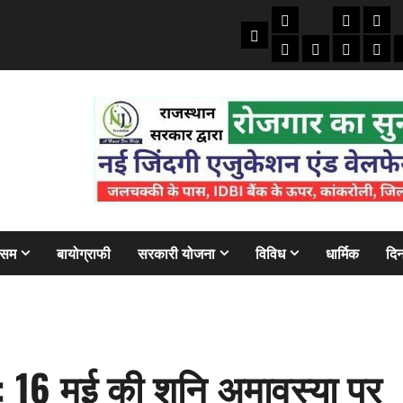
तकनीकी
क्राइम/हाद
फाइने
Home
ऑटो
मोबाइल
अजब गज
बैंक
ौसम
बायोग्राफी
सरकारी योजना
विविध
धार्मिक
दिन
 16 मई की शनि अमावस्या पर