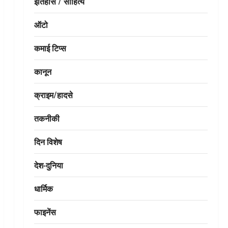
इतिहास / साहित्य
ऑटो
कमाई टिप्स
कानून
क्राइम/हादसे
तकनीकी
दिन विशेष
देश-दुनिया
धार्मिक
फाइनेंस