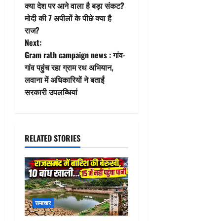
o
क्या देश पर आने वाला है बड़ा संकट?
मोदी की 7 अपीलों के पीछे क्या है
s
राज?
t
Next:
Gram rath campaign news : गांव-
n
गांव पहुंच रहा ग्राम रथ अभियान,
लवाना में अधिकारियों ने बताईं
a
सरकारी उपलब्धियां
v
i
RELATED STORIES
g
a
t
समाचार
i