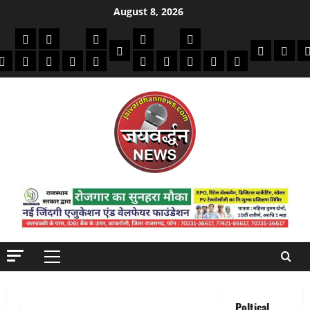
Skip
August 8, 2026
to
की
क्राइम/हादसे
फाइनेंस
मौसम
सरकारी योजना
विविध
content
बायोग्राफी
धार्मिक
दिन व
क
मोबाइल
अजब गजब
बैंक
कमाई टिप्स
स्वास्थ्य
शिक्षा
भर्ती
देश-दुनिया
इतिहास / साहित्य
Jaivardhan TV
Primary
Menu
Poltical