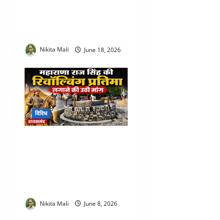
Camp : प्रभारी सचिव आरती
डोगरा ने ग्रामीण-शहरी सेवा
शिविरों का किया मैराथन निरीक्षण
Nikita Mali
June 18, 2026
विविध
Maharana Raj Singh
Revolving Statue Rajsamand
: जल चक्की चौराहे पर महाराणा
राज सिंह की रिवॉल्विंग प्रतिमा
लगाने की उठी मांग
Nikita Mali
June 8, 2026