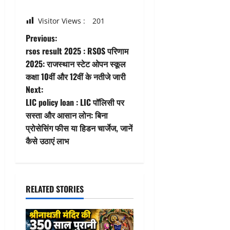
Visitor Views :
201
P
Previous:
rsos result 2025 : RSOS परिणाम
o
2025: राजस्थान स्टेट ओपन स्कूल
कक्षा 10वीं और 12वीं के नतीजे जारी
s
Next:
t
LIC policy loan : LIC पॉलिसी पर
सस्ता और आसान लोन: बिना
n
प्रोसेसिंग फीस या हिडन चार्जेज, जानें
कैसे उठाएं लाभ
a
v
i
RELATED STORIES
g