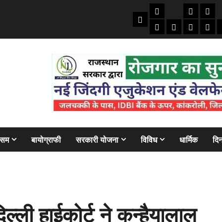
तकनीकी
क्राइम/हाद
फाइने
Home
ऑटो
मोबाइल
अजब गज
बैंक
ौसम
बायोग्राफी
सरकारी योजना
विविध
धार्मिक
दिन
्ली हाईकोर्ट ने कन्हैयालाल