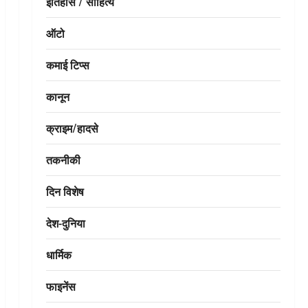
इतिहास / साहित्य
ऑटो
कमाई टिप्स
कानून
क्राइम/हादसे
तकनीकी
दिन विशेष
देश-दुनिया
धार्मिक
फाइनेंस