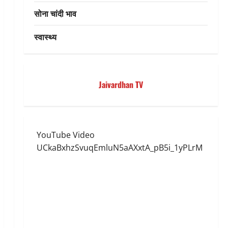
सोना चांदी भाव
स्वास्थ्य
Jaivardhan TV
YouTube Video
UCkaBxhzSvuqEmluN5aAXxtA_pB5i_1yPLrM