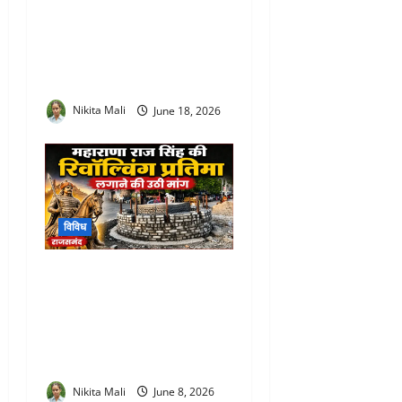
Rajsamand Urban Service
Camp : प्रभारी सचिव आरती
डोगरा ने ग्रामीण-शहरी सेवा
शिविरों का किया मैराथन निरीक्षण
Nikita Mali
June 18, 2026
विविध
Maharana Raj Singh
Revolving Statue Rajsamand
: जल चक्की चौराहे पर महाराणा
राज सिंह की रिवॉल्विंग प्रतिमा
लगाने की उठी मांग
Nikita Mali
June 8, 2026