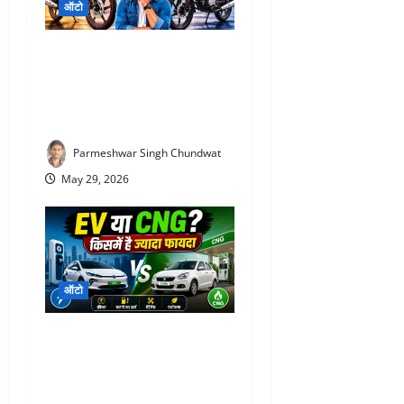
ऑटो
Hero Super Splendor XTEC
2.0 Review : शाइन या सुपर
स्प्लेंडर, कौन दिलाएगी ज्यादा
माइलेज और कम खर्च?
Parmeshwar Singh Chundwat
May 29, 2026
ऑटो
CNG vs EV : कौन है ज्यादा
फायदेमंद? जानिए माइलेज, खर्च
और भविष्य के हिसाब से कौन-सी