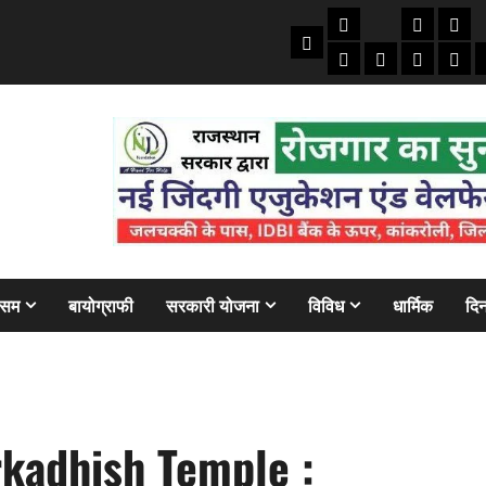
तकनीकी
क्राइम/हाद
फाइने
Home
ऑटो
मोबाइल
अजब गज
बैंक
ौसम
बायोग्राफी
सरकारी योजना
विविध
धार्मिक
दिन
kadhish Temple :