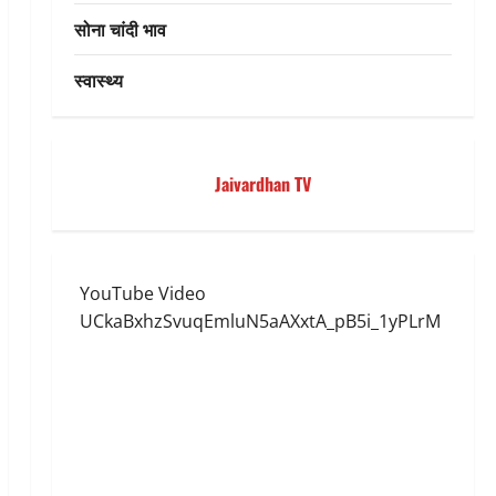
सोना चांदी भाव
स्वास्थ्य
Jaivardhan TV
YouTube Video
UCkaBxhzSvuqEmluN5aAXxtA_pB5i_1yPLrM