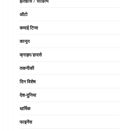
इतिहास / साहित्य
ऑटो
कमाई टिप्स
कानून
क्राइम/हादसे
तकनीकी
दिन विशेष
देश-दुनिया
धार्मिक
फाइनेंस