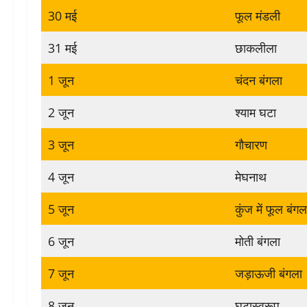
30 मई
फूल मंडली
31 मई
छाकलीला
1 जून
चंदन बंगला
2 जून
श्याम घटा
3 जून
गौचारण
4 जून
मेघनाथ
5 जून
कुंज में फूल बंगल
6 जून
मोती बंगला
7 जून
जड़ाऊजी बंगला
8 जून
घटास्वरूप