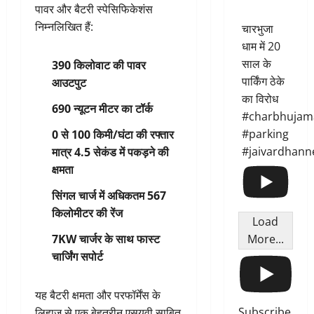
पावर और बैटरी स्पेसिफिकेशंस
निम्नलिखित हैं:
चारभुजा
धाम में 20
साल के
390 किलोवाट की पावर
पार्किंग ठेके
आउटपुट
का विरोध
690 न्यूटन मीटर का टॉर्क
#charbhujam
#parking
0 से 100 किमी/घंटा की रफ्तार
#jaivardhann
मात्र 4.5 सेकंड में पकड़ने की
क्षमता
सिंगल चार्ज में अधिकतम 567
किलोमीटर की रेंज
Load
More...
7KW चार्जर के साथ फास्ट
चार्जिंग सपोर्ट
यह बैटरी क्षमता और परफॉर्मेंस के
Subscribe
लिहाज से एक बेहतरीन एसयूवी साबित