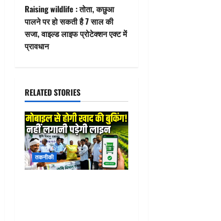
t
Raising wildlife : तोता, कछुआ
पालने पर हो सकती है 7 साल की
n
सजा, वाइल्ड लाइफ प्रोटेक्शन एक्ट में
प्रावधान
a
v
i
RELATED STORIES
g
a
t
तकनीकी
i
Fertilizer Sales Application
o
System : राजसमंद से हुई नई
शुरुआत! अब किसानों को खाद के
n
लिए नहीं लगानी पड़ेगी लाइन