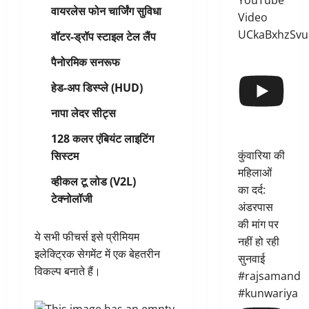
YouTube
वायरलेस फोन चार्जिंग सुविधा
Video
UCkaBxhzSvu
वॉटर-ड्रॉप स्टाइल टेल लैंप
पैनोरमिक सनरूफ
हेड-अप डिस्प्ले (HUD)
नापा लेदर सीट्स
128 कलर एंबियंट लाइटिंग
कुंवारिया की
सिस्टम
महिलाओं
व्‍हीकल टू लोड (V2L)
का दर्द:
टेक्नोलॉजी
अंडरपास
की मांग पर
ये सभी फीचर्स इसे प्रीमियम
नहीं हो रही
इलेक्ट्रिक सेगमेंट में एक बेहतरीन
सुनवाई
विकल्प बनाते हैं।
#rajsamand
#kunwariya