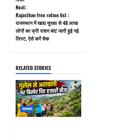
t
Next:
Rajasthan free ration list :
n
राजस्थान में खाद्य सुरक्षा से 48 लाख
लोगों का फ्री राशन बंद! जारी हुई नई
a
लिस्ट, ऐसे करें चेक
v
i
RELATED STORIES
g
a
t
समाचार
i
o
Aravalli Seed Ball Campaign
: राजसमंद की महिलाओं ने कर