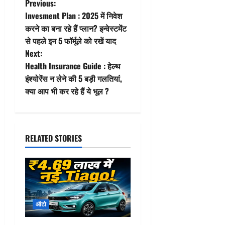
P
Previous:
Invesment Plan : 2025 में निवेश
o
करने का बना रहे हैं प्लान? इन्वेस्टमेंट
से पहले इन 5 फॉर्मूले को रखें याद
s
Next:
t
Health Insurance Guide : हेल्थ
इंश्योरेंस न लेने की 5 बड़ी गलतियां,
n
क्या आप भी कर रहे हैं ये भूल ?
a
v
RELATED STORIES
i
g
a
ऑटो
t