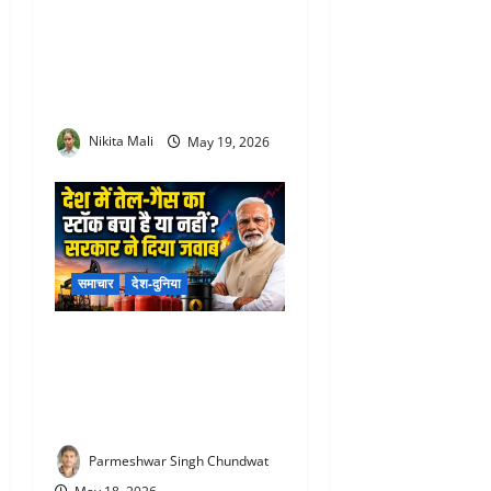
Aata-Sata Pratha Rajasthan
: क्यों चर्चा में है राजस्थान की
‘आटा-साटा’ प्रथा? हाईकोर्ट ने
दिया बड़ा फैसला
Nikita Mali
May 19, 2026
समाचार
देश-दुनिया
India Oil Gas Stock Update :
होर्मुज़ संकट के बीच सरकार का
बड़ा दावा, जानिए कितना बचा
तेल-गैस स्टॉक
Parmeshwar Singh Chundwat