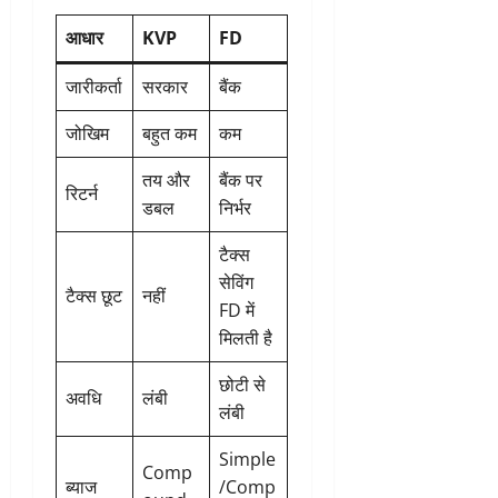
आधार
KVP
FD
जारीकर्ता
सरकार
बैंक
जोखिम
बहुत कम
कम
तय और
बैंक पर
रिटर्न
डबल
निर्भर
टैक्स
सेविंग
टैक्स छूट
नहीं
FD में
मिलती है
छोटी से
अवधि
लंबी
लंबी
Simple
Comp
ब्याज
/Comp