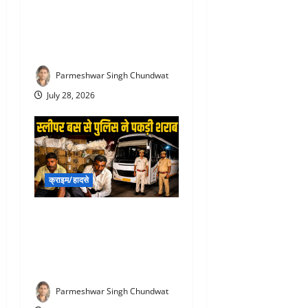
Rajsamand Road Accident :
देवरानी को RK अस्पताल में भर्ती
कराकर लौट रही जेठानी और
आशा सहयोगिनी की दर्दनाक मौत
Parmeshwar Singh Chundwat
July 28, 2026
क्राइम/हादसे
Liquor Smuggling in
rajsamand : स्लीपर बस के
सीक्रेट बॉक्स में छिपा शराब
तस्करी, पुलिस ने पकड़ा जखीरा
Parmeshwar Singh Chundwat