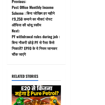
P
Previous:
Post Office Monthly Income
o
Scheme : बिना जोखिम हर महीने
₹9,250 कमाने का मौका! पोस्ट
s
ऑफिस की धांसू स्कीम
t
Next:
PF withdrawal rules during job :
n
बिना नौकरी छोड़े PF से पैसा कैसे
निकालें? EPFO के ये नियम जानकर
a
चौंक जाएंगे
v
i
RELATED STORIES
g
a
t