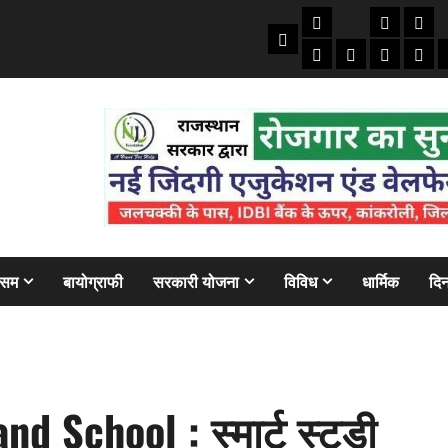
तकनीकी
क्राइम/हाद
फाइने
Home
ऑटो
मोबाइल
अजब गज
बैंक
ौसम
बायोग्राफी
सरकारी योजना
विविध
धार्मिक
दिन
 School : स्मार्ट स्टडी