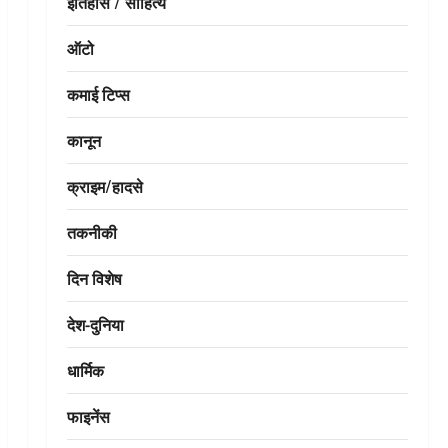
इतिहास / साहित्य
ऑटो
कमाई टिप्स
कानून
क्राइम/हादसे
तकनीकी
दिन विशेष
देश-दुनिया
धार्मिक
फाइनेंस