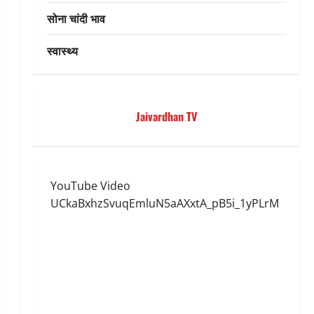
सोना चांदी भाव
स्वास्थ्य
Jaivardhan TV
YouTube Video
UCkaBxhzSvuqEmluN5aAXxtA_pB5i_1yPLrM