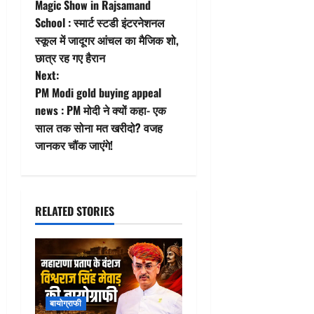
Magic Show in Rajsamand
o
School : स्मार्ट स्टडी इंटरनेशनल
स्कूल में जादूगर आंचल का मैजिक शो,
s
छात्र रह गए हैरान
t
Next:
PM Modi gold buying appeal
n
news : PM मोदी ने क्यों कहा- एक
साल तक सोना मत खरीदो? वजह
a
जानकर चौंक जाएंगे!
v
i
RELATED STORIES
g
a
t
बायोग्राफी