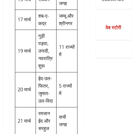
जगह
शब-ए-
जम्मू और
17 मार्च
कद्र
श्रीनगर
वेब स्टोरी
गुड़ी
पड़वा,
11 राज्यों
19 मार्च
उगादी,
में
नवरात्रि
शुरू
ईद-उल-
फितर,
5 राज्यों
20 मार्च
जुमात-
में
उल-विदा
रमजान
सभी
21 मार्च
ईद और
जगह
सरहुल