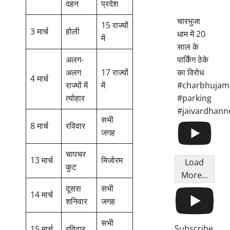
दहन
प्रदेश
चारभुजा
15 राज्यों
3 मार्च
होली
धाम में 20
में
साल के
अलग-
पार्किंग ठेके
अलग
17 राज्यों
का विरोध
4 मार्च
राज्यों में
में
#charbhujam
त्योहार
#parking
#jaivardhann
सभी
8 मार्च
रविवार
जगह
चापचर
13 मार्च
मिजोरम
Load
कुट
More...
दूसरा
सभी
14 मार्च
शनिवार
जगह
सभी
Subscribe
15 मार्च
रविवार