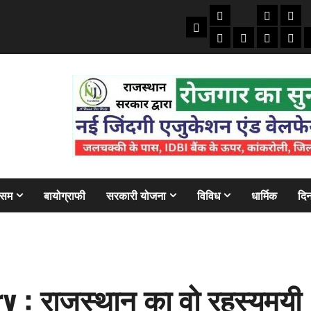
तकनीकी
क्राइम/हाद
फाइने
Home
ऑटो
मोबाइल
अजब गज
बैंक
ौसम
बायोग्राफी
सरकारी योजना
विविध
धार्मिक
दिन
 : राजस्थान का वो रहस्यमयी