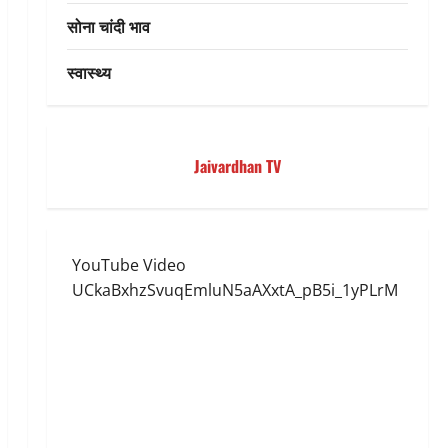
सोना चांदी भाव
स्वास्थ्य
Jaivardhan TV
YouTube Video
UCkaBxhzSvuqEmluN5aAXxtA_pB5i_1yPLrM