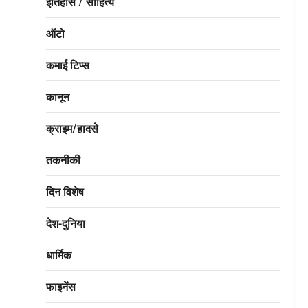
इतिहास / साहित्य
ऑटो
कमाई टिप्स
कानून
क्राइम/हादसे
तकनीकी
दिन विशेष
देश-दुनिया
धार्मिक
फाइनेंस