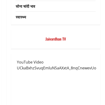
सोना चांदी भाव
स्वास्थ्य
Jaivardhan TV
YouTube Video
UCkaBxhzSvuqEmluN5aAXxtA_8nqCnewevUo