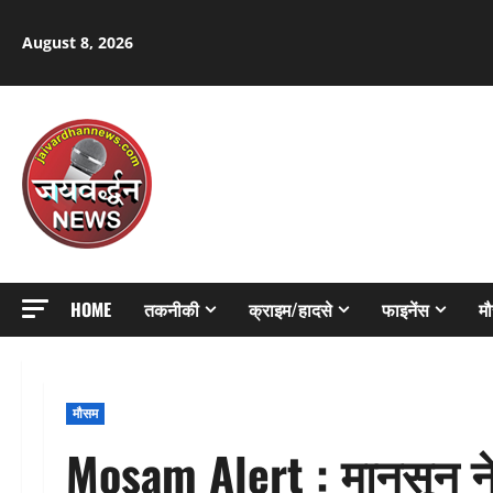
Skip
to
August 8, 2026
content
HOME
तकनीकी
क्राइम/हादसे
फाइनेंस
म
मौसम
Mosam Alert : मानसून ने