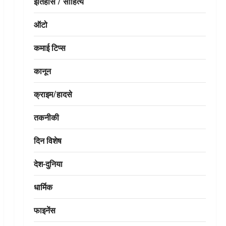
इतिहास / साहित्य
ऑटो
कमाई टिप्स
कानून
क्राइम/हादसे
तकनीकी
दिन विशेष
देश-दुनिया
धार्मिक
फाइनेंस