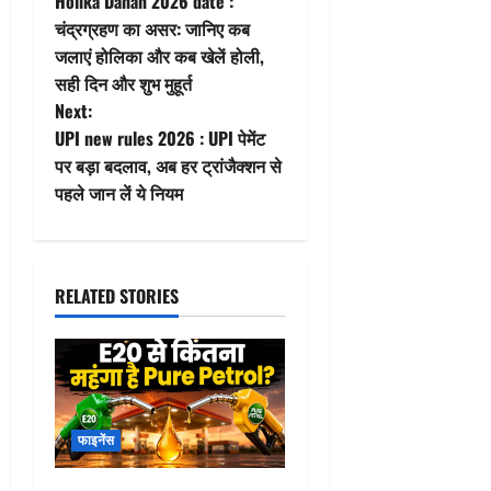
Holika Dahan 2026 date :
o
चंद्रग्रहण का असर: जानिए कब
जलाएं होलिका और कब खेलें होली,
s
सही दिन और शुभ मुहूर्त
t
Next:
UPI new rules 2026 : UPI पेमेंट
n
पर बड़ा बदलाव, अब हर ट्रांजैक्शन से
पहले जान लें ये नियम
a
v
i
RELATED STORIES
g
a
t
फाइनेंस
i