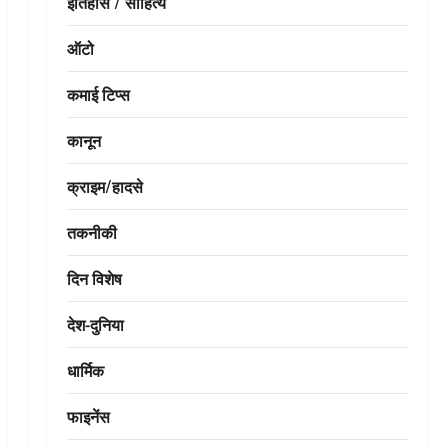
इतिहास / साहित्य
ऑटो
कमाई टिप्स
कानून
क्राइम/हादसे
तकनीकी
दिन विशेष
देश-दुनिया
धार्मिक
फाइनेंस