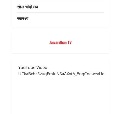
सोना चांदी भाव
स्वास्थ्य
Jaivardhan TV
YouTube Video
UCkaBxhzSvuqEmluN5aAXxtA_8nqCnewevUo