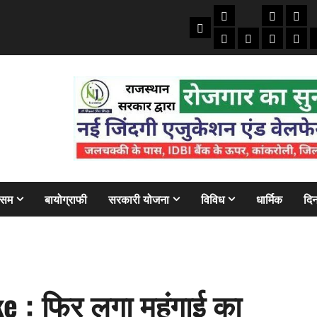
तकनीकी
क्राइम/हाद
फाइने
Home
ऑटो
मोबाइल
अजब गज
बैंक
ौसम
बायोग्राफी
सरकारी योजना
विविध
धार्मिक
दिन
e : फिर लगा महंगाई का