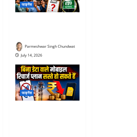
फाइनेंस
E20 Petrol News : E20 पेट्रोल
पर आया चौंकाने वाला सर्वे! NDA
समर्थकों ने भी जताई नाराजगी
Parmeshwar Singh Chundwat
July 14, 2026
फाइनेंस
TRAI New Recharge Rules
2026 : ₹300 का रिचार्ज अब
₹100 में? TRAI के नए प्रस्ताव
से मिलेगी राहत