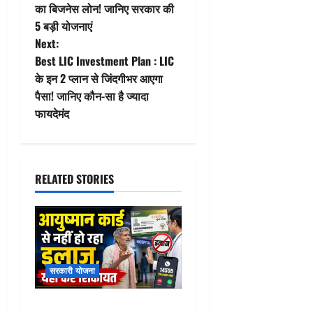
का बिजनेस लोन! जानिए सरकार की
s
5 बड़ी योजनाएं
t
Next:
Best LIC Investment Plan : LIC
n
के इन 2 प्लान से जिंदगीभर आएगा
पैसा! जानिए कौन-सा है ज्यादा
a
फायदेमंद
v
i
RELATED STORIES
g
a
t
सरकारी योजना
i
Ayushman Card hospital