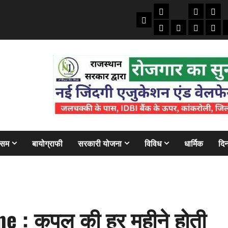
तकनीकी
क्राइम/हाद
फाइने
Home
ऑटो
मोबाइल
अजब गज
बैंक
ौसम
बायोग्राफी
सरकारी योजना
विविध
धार्मिक
दिन
e : कपल की हर महीने होती