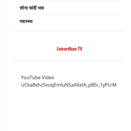
सोना चांदी भाव
स्वास्थ्य
Jaivardhan TV
YouTube Video
UCkaBxhzSvuqEmluN5aAXxtA_pB5i_1yPLrM