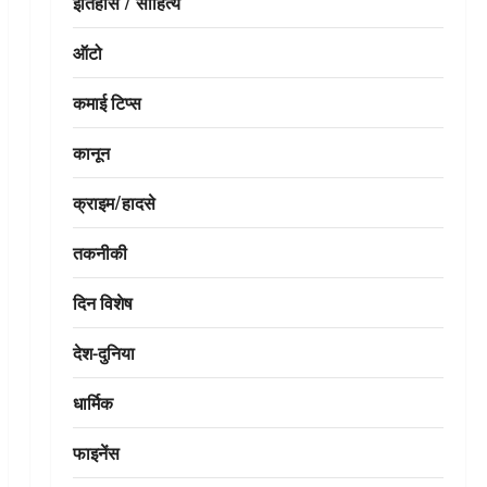
इतिहास / साहित्य
ऑटो
कमाई टिप्स
कानून
क्राइम/हादसे
तकनीकी
दिन विशेष
देश-दुनिया
धार्मिक
फाइनेंस