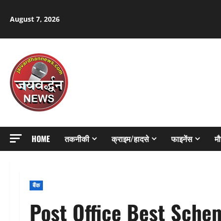
Skip
to
August 7, 2026
content
HOME
तकनीकी
क्राइम/हादसे
फाइनेंस
म
बैंक
Post Office Best Schem