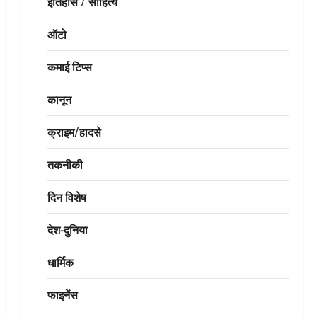
इतिहास / साहित्य
ऑटो
कमाई टिप्स
कानून
क्राइम/हादसे
तकनीकी
दिन विशेष
देश-दुनिया
धार्मिक
फाइनेंस