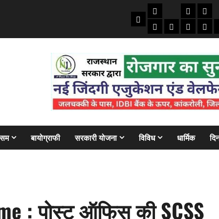
तकनीकी
क्राइम/हाद
फाइने
Home
ऑटो
मोबाइल
अजब गज
बैंक
ौसम
बायोग्राफी
सरकारी योजना
विविध
धार्मिक
दिन
me : पोस्ट ऑफिस की SCSS