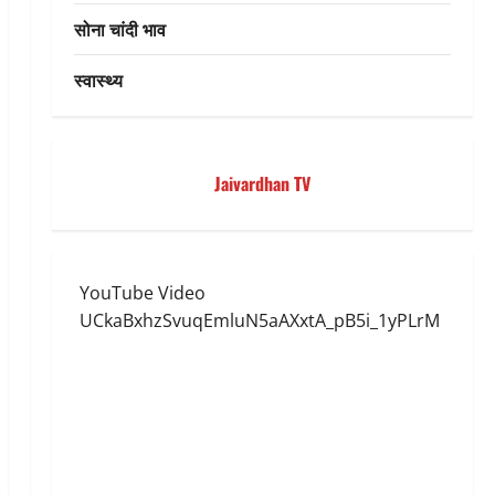
सोना चांदी भाव
स्वास्थ्य
Jaivardhan TV
YouTube Video
UCkaBxhzSvuqEmluN5aAXxtA_pB5i_1yPLrM