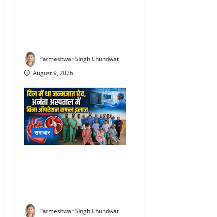
Rajsamand fake doctor
fraud case : घुटनों के इलाज के
नाम पर बड़ा फर्जीवाड़ा, कैंसर का
डर दिखाकर लाखों ठगे
Parmeshwar Singh Chundwat
August 9, 2026
समाचार
Ananta Hospital Rajsamand
: अनंता हॉस्पिटल में जन्मजात
दिल के छेद वाले 6 मरीजों का
बिना ऑपरेशन सफल इलाज
Parmeshwar Singh Chundwat